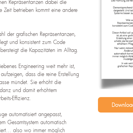
schen Repräsentanzen dabei die
e Zeit betrieben kommt eine andere
ahl der grafischen Repräsentanzen,
flegt und konsistent zum Code
rsteigt die Kapazitäten im Alltag.
riebenes Engineering weit mehr ist,
 aufzeigen, dass die reine Erstellung
asse mündet. Sie erhöht die
undanz und damit erhöhtem
eits-Effizienz.
ge automatisiert angepasst,
em Gesamtsystem automatisch
eriert… also wo immer möglich