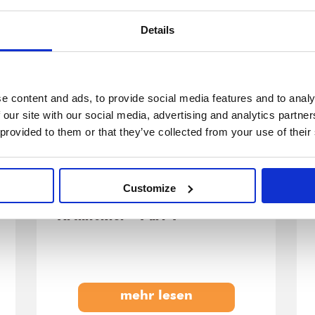
Details
e content and ads, to provide social media features and to analy
 our site with our social media, advertising and analytics partn
 provided to them or that they’ve collected from your use of their
ESE-Report 43
Customize
Systems und Software
Architektur - Part 1
mehr lesen