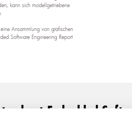
rden, kann sich modellgetriebene
n.
ls eine Ansammlung von grafischen
ded Software Engineering Report
rts about Embedded Softw