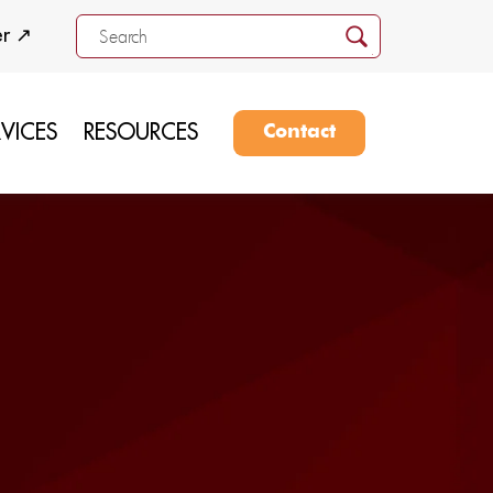
er ↗
RVICES
RESOURCES
Contact