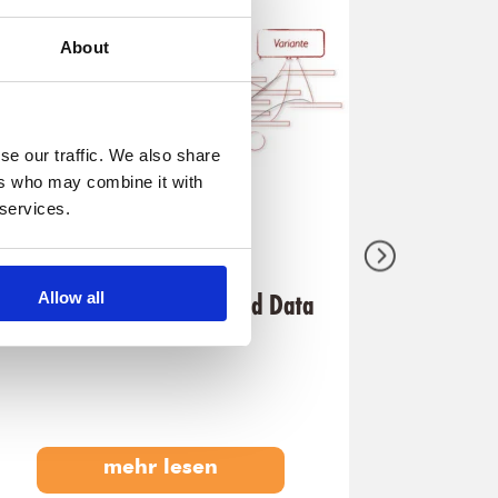
About
se our traffic. We also share
ers who may combine it with
 services.
ESE-Report 42
ESE-Rep
Allow all
Von Dokumenten zu Linked Data
Die Welt
Komplex
mehr lesen