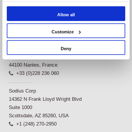
Allow all
Customize
Sodius SAS
Deny
34 Boulevard du Maréchal A. Juin
44100 Nantes, France
+33 (0)228 236 060
Sodius Corp
14362 N Frank Lloyd Wright Blvd
Suite 1000
Scottsdale, AZ 85260, USA
+1 (248) 270-2950