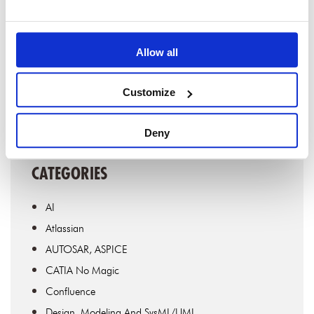
I acknowledge that my personal details will be processed
in accordance with SodiusWillert's
privacy policy
.
Allow all
Customize
Deny
CATEGORIES
AI
Atlassian
AUTOSAR, ASPICE
CATIA No Magic
Confluence
Design, Modeling And SysML/UML