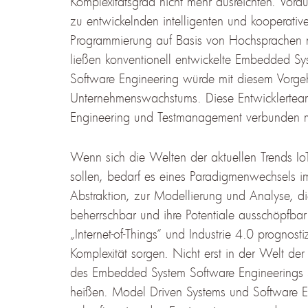
Komplexitätsgrad nicht mehr ausreichten. Vo
zu entwickelnden intelligenten und kooperative
Programmierung auf Basis von Hochsprachen n
ließen konventionell entwickelte Embedded Sy
Software Engineering würde mit diesem Vorgehe
Unternehmenswachstums. Diese Entwicklerteam
Engineering und Testmanagement verbunden m
Wenn sich die Welten der aktuellen Trends IoT
sollen, bedarf es eines Paradigmenwechsels im
Abstraktion, zur Modellierung und Analyse, di
beherrschbar und ihre Potentiale ausschöpfbar
„Internet-of-Things“ und Industrie 4.0 prognost
Komplexität sorgen. Nicht erst in der Welt de
des Embedded System Software Engineerings S
heißen. Model Driven Systems und Software En