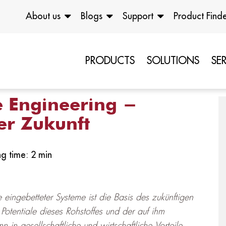
About us
Blogs
Support
Product Find
PRODUCTS
SOLUTIONS
SE
 Engineering -
er Zukunft
g time: 2 min
eingebetteter Systeme ist die Basis des zukünftigen
ie Potentiale dieses Rohstoffes und der auf ihm
in gesellschaftliche und wirtschaftliche Vorteile