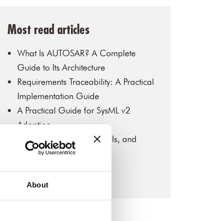
Most read articles
What Is AUTOSAR? A Complete
Guide to Its Architecture
Requirements Traceability: A Practical
Implementation Guide
A Practical Guide for SysML v2
Adoption
MBSE: Key Concepts, Tools, and
Industry Applications
Introduction to SysML v2
About