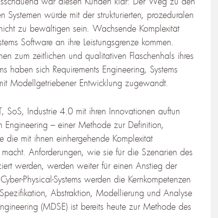
rausschauend war diesen Kunden klar: Der Weg zu den
n Systemen würde mit der strukturierten, prozeduralen
icht zu bewältigen sein. Wachsende Komplexität
stems Software an ihre Leistungsgrenze kommen.
n zum zeitlichen und qualitativen Flaschenhals ihres
s haben sich Requirements Engineering, Systems
it Modellgetriebener Entwicklung zugewandt.
, SoS, Industrie 4.0 mit ihren Innovationen auftun
 Engineering – einer Methode zur Definition,
e die mit ihnen einhergehende Komplexität
 macht. Anforderungen, wie sie für die Szenarien des
iziert werden, werden weiter für einen Anstieg der
r Cyber-Physical-Systems werden die Kernkompetenzen
pezifikation, Abstraktion, Modellierung und Analyse
gineering (MDSE) ist bereits heute zur Methode des