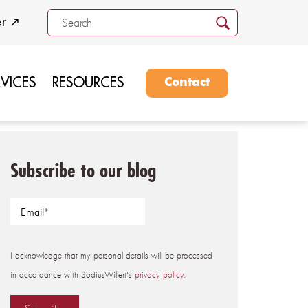
er ↗
RVICES
RESOURCES
Contact
Subscribe to our blog
I acknowledge that my personal details will be processed
in accordance with SodiusWillert's
privacy policy
.