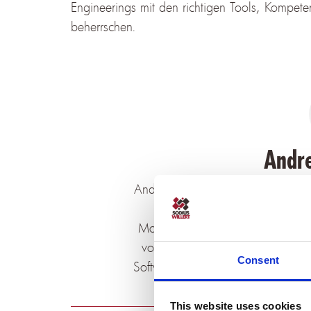
Engineerings mit den richtigen Tools, Kompete
beherrschen.
Andre
Andreas ist seit 1989 im Bereich 
Umfeld C-Programmierung bes
Modellierung, Requirements Engi
von Embedded Systemen. Neben d
Consent
Software Tools GmbH gibt er sein
Trainer u
This website uses cookies